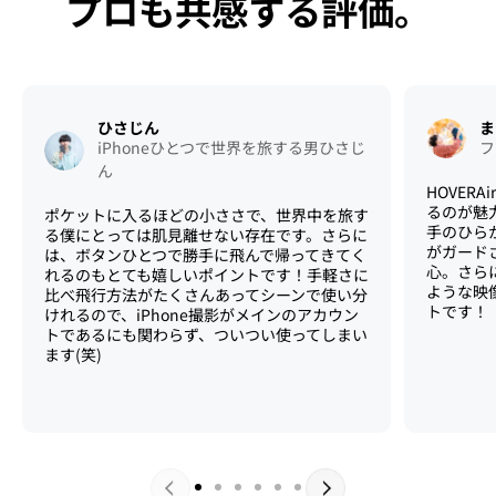
プロも共感する評価。
ひさじん
ま
iPhoneひとつで世界を旅する男ひさじ
フ
ん
HOVERA
るのが魅
ポケットに入るほどの小ささで、世界中を旅す
手のひら
る僕にとっては肌見離せない存在です。さらに
がガード
は、ボタンひとつで勝手に飛んで帰ってきてく
心。さら
れるのもとても嬉しいポイントです！手軽さに
ような映
比べ飛行方法がたくさんあってシーンで使い分
トです！
けれるので、iPhone撮影がメインのアカウン
トであるにも関わらず、ついつい使ってしまい
ます(笑)