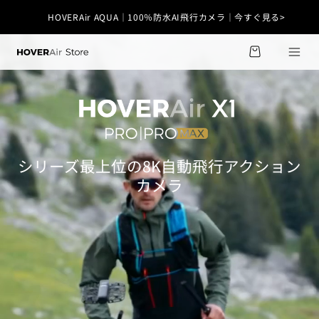
コンテ
ンツに
HOVERAir AQUA｜100％防水AI飛行カメラ｜今すぐ見る>
カ
進む
X1 Smart｜超軽量99g・免許不要｜今すぐ見る>
ー
ト
シリーズ最上位の8K自動飛行アクション
カメラ