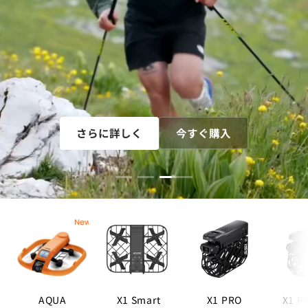
さらに詳しく
今すぐ購入
AQUA
X1 Smart
X1 PRO
X1 P