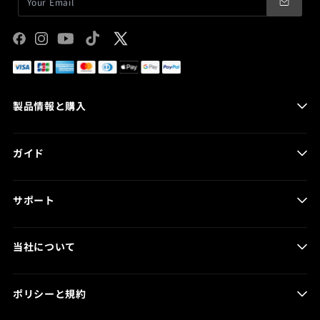
Facebook
Instagram
YouTube
TikTok
X
(Twitter)
製品情報と購入
HOVERAir AQUA
ガイド
HOVERAir X1 Smart
HOVERAir X1 PRO & PROMAX
製品ガイド
HOVERCare
サポート
プログ記事
取扱い店舗
製品マニュアル
当社について
バッテリーケア
HOVER App
お問い合わせ
注文の追跡
ポリシーと規約
ニュース
返品・返金センター