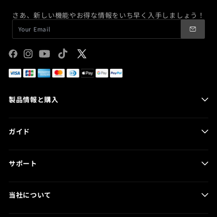
さあ、新しい機能やお得な情報をいち早く入手しましょう！
Facebook
Instagram
YouTube
TikTok
X
(Twitter)
製品情報と購入
HOVERAir AQUA
ガイド
HOVERAir X1 Smart
HOVERAir X1 PRO & PROMAX
製品ガイド
HOVERCare
サポート
プログ記事
取扱い店舗
製品マニュアル
当社について
バッテリーケア
HOVER App