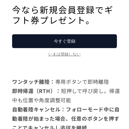
能です。
・距離：
ドローンを近づける・遠ざける
・高度：
上昇・下降
・方向：
前後左右の移動
・オービット：
周回飛行の開始と速度・方向制御
水上での基本ショートカット
ワンタッチ離陸：
専用ボタンで即時離陸
即時帰還（RTH）：
短押しで呼び戻し。帰還
中も位置や角度調整可能
自動着陸キャンセル：フォローモード中に自
動着陸が始まった場合、任意のボタンを押す
ことでキャンセルし追従を継続