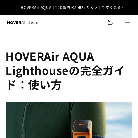
コンテ
ンツに
HOVERAir AQUA｜100％防水AI飛行カメラ｜今すぐ見る>
カ
進む
X1 Smart｜超軽量99g・免許不要｜今すぐ見る>
ー
ト
HOVERAir AQUA
Lighthouseの完全ガイ
ド：使い方