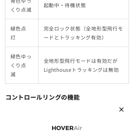
青色ゆっ
起動中・待機状態
くり点滅
緑色点
完全ロック状態（全地形型飛行モ
灯
ードとトラッキング有効）
緑色ゆっ
全地形型飛行モードは有効だが
くり点
Lighthouseトラッキングは無効
滅
コントロールリングの機能
Lighthouseには外周に4組のボタンが配置されて
います。これによりリアルタイムで映像調整が可