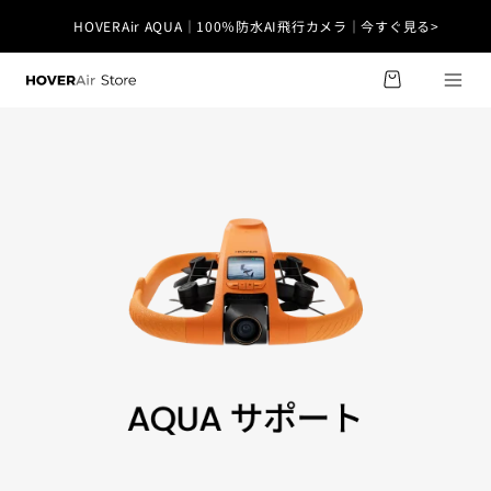
コンテ
ンツに
HOVERAir AQUA｜100％防水AI飛行カメラ｜今すぐ見る>
カ
進む
X1 Smart｜超軽量99g・免許不要｜今すぐ見る>
ー
ト