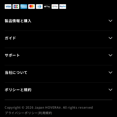
(Twitter)
製品情報と購入
HOVERAir AQUA
ガイド
HOVERAir X1 Smart
HOVERAir X1 PRO & PROMAX
製品ガイド
HOVERCare
サポート
プログ記事
取扱い店舗
製品マニュアル
当社について
バッテリーケア
HOVER App
お問い合わせ
注文の追跡
ポリシーと規約
ニュース
返品・返金センター
返品・返金ポリシー
Copyright © 2026 Japan HOVERAir. All rights reserved
保証ポリシー
プライバシーポリシー
|
利用規約
特定商取引法に基づく表記