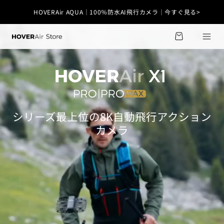
コンテ
ンツに
HOVERAir AQUA｜100％防水AI飛行カメラ｜今すぐ見る>
カ
進む
X1 Smart｜超軽量99g・免許不要｜今すぐ見る>
ー
ト
シリーズ最上位の8K自動飛行アクション
カメラ