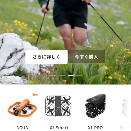
さらに詳しく
今すぐ購入
AQUA
X1 Smart
X1 PRO
X1 P