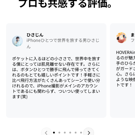
プロも共感する評価。
ひさじん
ま
iPhoneひとつで世界を旅する男ひさじ
フ
ん
HOVERA
るのが魅
ポケットに入るほどの小ささで、世界中を旅す
手のひら
る僕にとっては肌見離せない存在です。さらに
がガード
は、ボタンひとつで勝手に飛んで帰ってきてく
心。さら
れるのもとても嬉しいポイントです！手軽さに
ような映
比べ飛行方法がたくさんあってシーンで使い分
トです！
けれるので、iPhone撮影がメインのアカウン
トであるにも関わらず、ついつい使ってしまい
ます(笑)