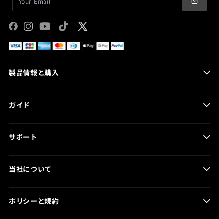
Facebook
Instagram
YouTube
TikTok
X
(Twitter)
製品情報と購入
HOVERAir AQUA
ガイド
HOVERAir X1 Smart
HOVERAir X1 PRO & PROMAX
製品ガイド
HOVERCare
サポート
プログ記事
取扱い店舗
製品マニュアル
当社について
バッテリーケア
HOVER App
お問い合わせ
注文の追跡
ポリシーと規約
ニュース
返品・返金センター